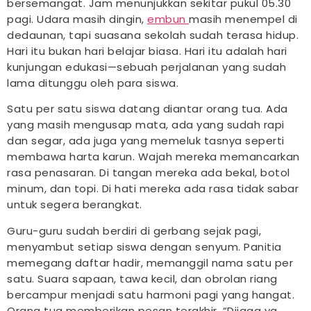
bersemangat. Jam menunjukkan sekitar pukul 05.30
pagi. Udara masih dingin,
embun
masih menempel di
dedaunan, tapi suasana sekolah sudah terasa hidup.
Hari itu bukan hari belajar biasa. Hari itu adalah hari
kunjungan edukasi—sebuah perjalanan yang sudah
lama ditunggu oleh para siswa.
Satu per satu siswa datang diantar orang tua. Ada
yang masih mengusap mata, ada yang sudah rapi
dan segar, ada juga yang memeluk tasnya seperti
membawa harta karun. Wajah mereka memancarkan
rasa penasaran. Di tangan mereka ada bekal, botol
minum, dan topi. Di hati mereka ada rasa tidak sabar
untuk segera berangkat.
Guru-guru sudah berdiri di gerbang sejak pagi,
menyambut setiap siswa dengan senyum. Panitia
memegang daftar hadir, memanggil nama satu per
satu. Suara sapaan, tawa kecil, dan obrolan riang
bercampur menjadi satu harmoni pagi yang hangat.
Orang tua memberikan pesan terakhir, “Dijaga ya,