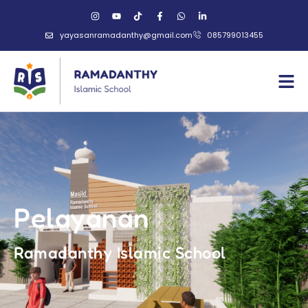
yayasanramadanthy@gmail.com
085799013455
Pelayanan
Ramadanthy Islamic School