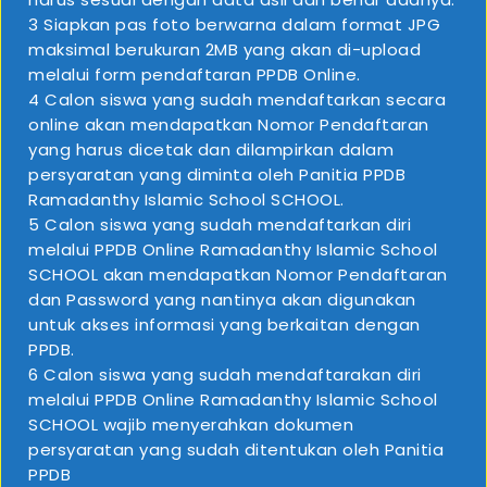
hanya dengan mengakses website PPDB Online
3 Siapkan pas foto berwarna dalam format JPG
RAMADANTHY ISLAMIC SCHOOL.
maksimal berukuran 2MB yang akan di-upload
melalui form pendaftaran PPDB Online.
4 Calon siswa yang sudah mendaftarkan secara
Untuk mengisi form PPDB Online, mohon diperhatikan
online akan mendapatkan Nomor Pendaftaran
data yang dibutuhkan untuk dipakai dalam proses
yang harus dicetak dan dilampirkan dalam
PPDB. Setelah proses pengisian form PPDB secara
persyaratan yang diminta oleh Panitia PPDB
online berhasil dilakukan, calon siswa akan mendapat
Ramadanthy Islamic School SCHOOL.
bukti daftar dengan nomor pendaftaran dan harus
5 Calon siswa yang sudah mendaftarkan diri
disimpan untuk digunakan dalam proses selanjutnya.
melalui PPDB Online Ramadanthy Islamic School
SCHOOL akan mendapatkan Nomor Pendaftaran
dan Password yang nantinya akan digunakan
untuk akses informasi yang berkaitan dengan
PPDB.
6 Calon siswa yang sudah mendaftarakan diri
melalui PPDB Online Ramadanthy Islamic School
SCHOOL wajib menyerahkan dokumen
Jl. Vila Nusa Indah Blok T1/8 RT 02 Bojongkulur,
persyaratan yang sudah ditentukan oleh Panitia
Gunung Putri, Bogor
PPDB