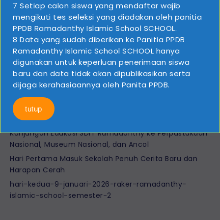
7 Setiap calon siswa yang mendaftar wajib
021-82421411
mengikuti tes seleksi yang diadakan oleh panitia
yayasanramadanthy@gmail.com
PPDB Ramadanthy Islamic School SCHOOL.
8 Data yang sudah diberikan ke Panitia PPDB
Ramadanthy Islamic School SCHOOL hanya
TENTANG KAMI
digunakan untuk keperluan penerimaan siswa
baru dan data tidak akan dipublikasikan serta
Profil
dijaga kerahasiaannya oleh Panita PPDB.
Kontak
tutup
BERITA TERBARU
Kunjungan Edukasi SDIT Ramadanthy ke Perpustakaan
Nasional, Museum Nasional, dan Ancol
Hari Pertama Masuk Sekolah Penuh Cerita Baru dan
Harapan Cerah
hari-kedua-9-januari-2026-raker-ramadanthy-
islamic-school-semester-2