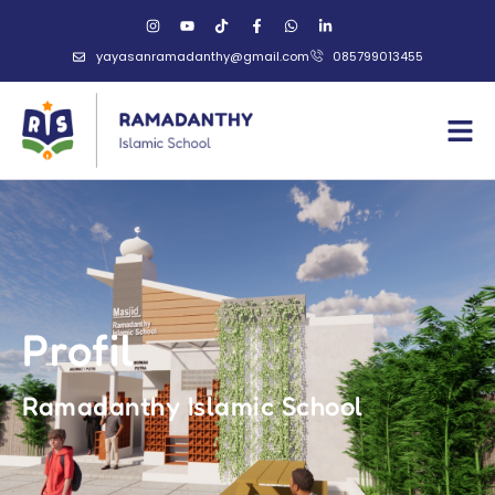
yayasanramadanthy@gmail.com
085799013455
Profil
Ramadanthy Islamic School