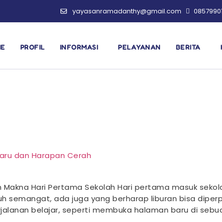
yayasanramadanthy@gmail.com
0857990
ME
PROFIL
INFORMASI
PELAYANAN
BERITA
Baru dan Harapan Cerah
n Makna Hari Pertama Sekolah Hari pertama masuk sekola
semangat, ada juga yang berharap liburan bisa diperpanj
rjalanan belajar, seperti membuka halaman baru di sebu