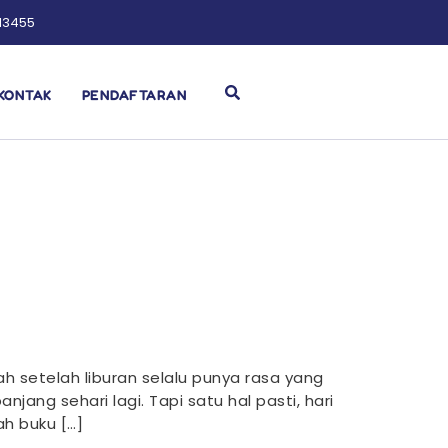
13455
KONTAK
PENDAFTARAN
h setelah liburan selalu punya rasa yang
ang sehari lagi. Tapi satu hal pasti, hari
ah buku […]