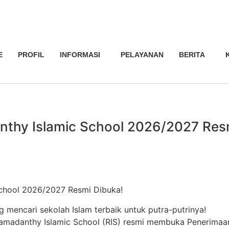
yayasanramadanthy@gmail.com
085799013455
E
PROFIL
INFORMASI
PELAYANAN
BERITA
thy Islamic School 2026/2027 Resm
chool 2026/2027 Resmi Dibuka!
mencari sekolah Islam terbaik untuk putra-putrinya!
amadanthy Islamic School (RIS) resmi membuka Penerimaa