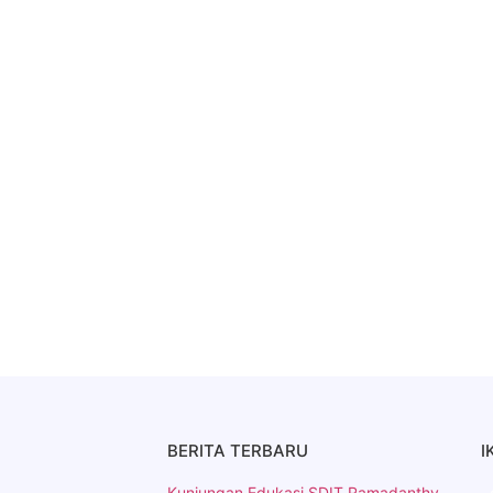
BERITA TERBARU
I
Kunjungan Edukasi SDIT Ramadanthy