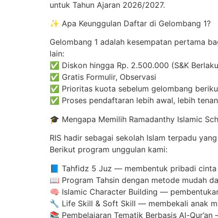
untuk Tahun Ajaran 2026/2027.
✨ Apa Keunggulan Daftar di Gelombang 1?
Gelombang 1 adalah kesempatan pertama bag
lain:
✅ Diskon hingga Rp. 2.500.000 (S&K Berlaku
✅ Gratis Formulir, Observasi
✅ Prioritas kuota sebelum gelombang berik
✅ Proses pendaftaran lebih awal, lebih tenan
🎓 Mengapa Memilih Ramadanthy Islamic Sch
RIS hadir sebagai sekolah Islam terpadu yan
Berikut program unggulan kami:
📘 Tahfidz 5 Juz — membentuk pribadi cinta A
📖 Program Tahsin dengan metode mudah d
🧠 Islamic Character Building — pembentukan 
🔧 Life Skill & Soft Skill — membekali anak
📚 Pembelajaran Tematik Berbasis Al-Qur’an —