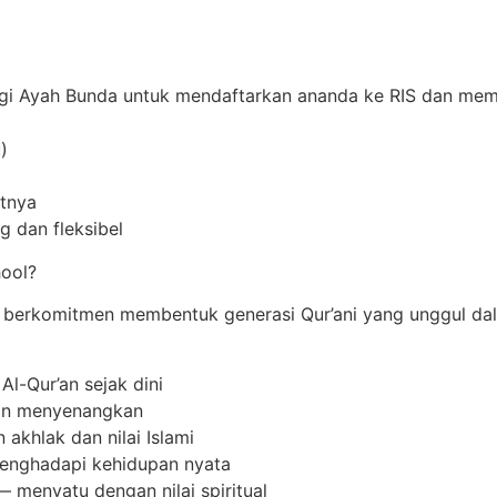
i Ayah Bunda untuk mendaftarkan ananda ke RIS dan mempe
)
utnya
g dan fleksibel
ool?
g berkomitmen membentuk generasi Qur’ani yang unggul dala
l-Qur’an sejak dini
an menyenangkan
akhlak dan nilai Islami
 menghadapi kehidupan nyata
 menyatu dengan nilai spiritual